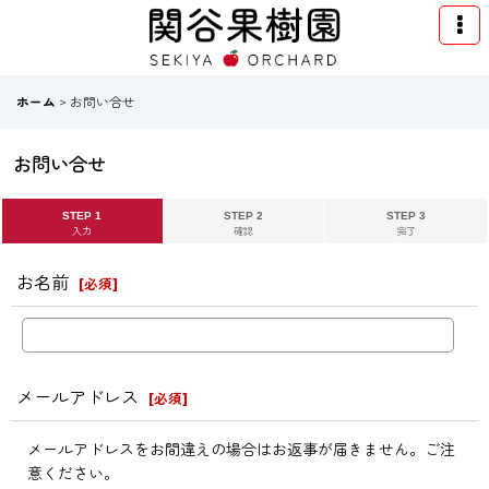
ホーム
>
お問い合せ
お問い合せ
STEP 1
STEP 2
STEP 3
入力
確認
完了
お名前
[
必須
]
メールアドレス
[
必須
]
メールアドレスをお間違えの場合はお返事が届きません。ご注
意ください。