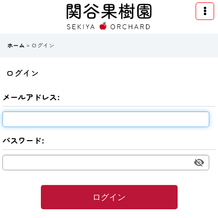
ホーム
>
ログイン
ログイン
メールアドレス
:
パスワード
:
ログイン