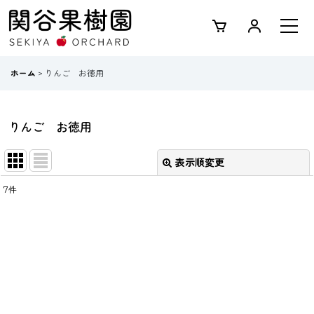
ホーム
>
りんご お徳用
りんご お徳用
表示順変更
閉じる
7
件
表示数
:
並び順
:
絞り込む