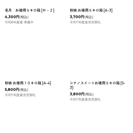
名月 お徳用５キロ箱
[
Ｍ－２
]
秋映 お徳用５キロ箱
[
A-3
]
4,300
円
3,700
円
(税込)
(税込)
令和8年度産 準備中
令和7年度産完売御礼
秋映 お徳用１０キロ箱
[
A-4
]
シナノスイートお徳用５キロ箱
[
S-
3
]
5,800
円
(税込)
3,800
円
(税込)
令和7年度産完売御礼
令和7年度産完売御礼