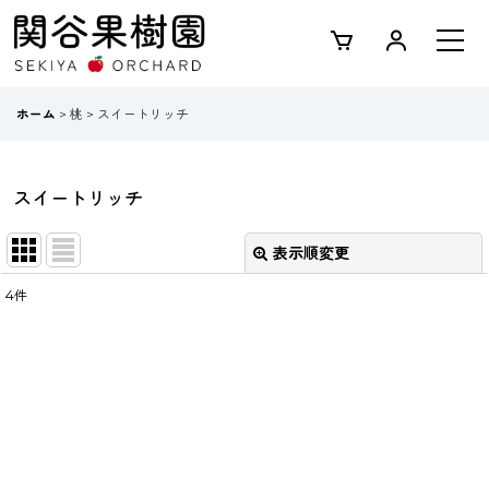
ホーム
>
桃
>
スイートリッチ
スイートリッチ
表示順変更
閉じる
4
件
表示数
:
並び順
:
絞り込む