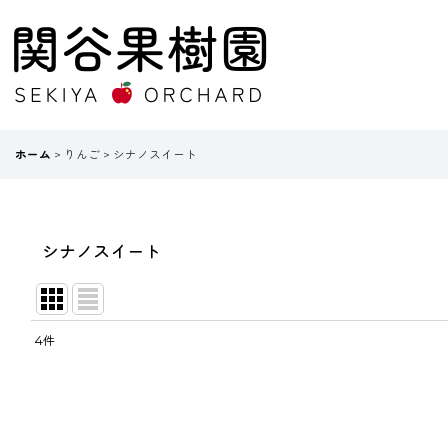
ホーム
>
りんご
>
シナノスイート
シナノスイート
4
件
表示数
:
並び順
: