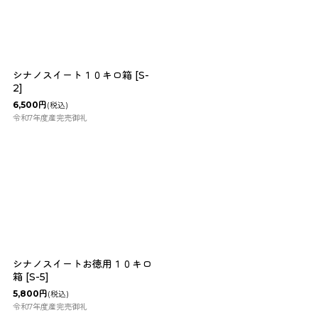
シナノスイート１０キロ箱
[
S-
2
]
6,500
円
(税込)
令和7年度産完売御礼
シナノスイートお徳用１０キロ
箱
[
S-5
]
5,800
円
(税込)
令和7年度産完売御礼