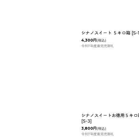
シナノスイート ５キロ箱
[
S-
4,300
円
(税込)
令和7年度産完売御礼
シナノスイートお徳用５キロ
[
S-3
]
3,800
円
(税込)
令和7年度産完売御礼