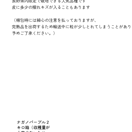
長野県内限定で栽培できる人気品種です
皮に多少の擦れキズが入ることもあります
（梱包時には細心の注意を払っておりますが、
完熟品を出荷するため輸送中に粒が少しとれてしまうことがあり
予めご了承ください。）
ナガノパープル２
キロ箱（収穫量が