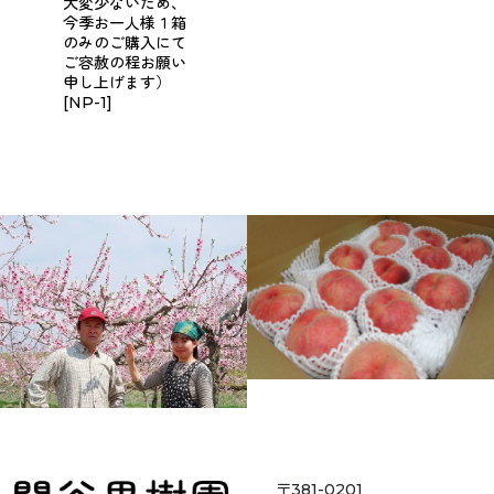
大変少ないため、
今季お一人様１箱
のみのご購入にて
ご容赦の程お願い
申し上げます）
[
NP-1
]
〒381-0201