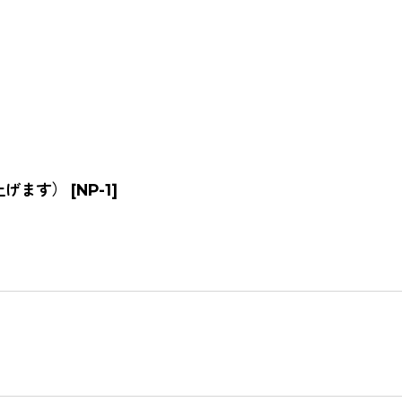
上げます）
[
NP-1
]